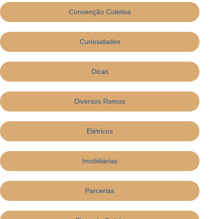
Convenção Coletiva
Curiosidades
Dicas
Diversos Ramos
Elétricos
Imobiliárias
Parcerias