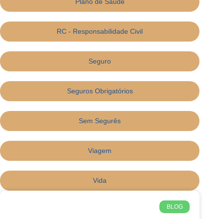
Plano de Saúde
RC - Responsabilidade Civil
Seguro
Seguros Obrigatórios
Sem Segurês
Viagem
Vida
BLOG