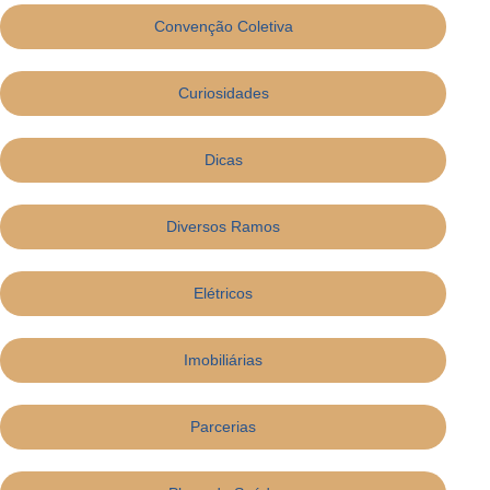
Convenção Coletiva
Curiosidades
Dicas
Diversos Ramos
Elétricos
Imobiliárias
Parcerias