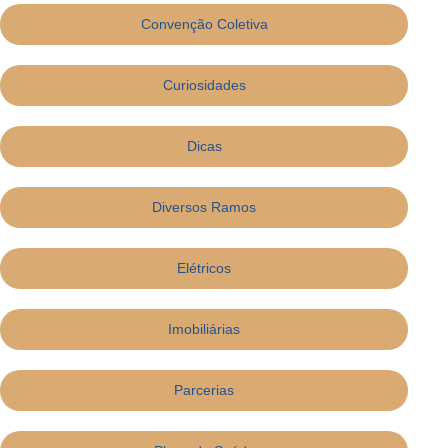
Convenção Coletiva
Curiosidades
Dicas
Diversos Ramos
Elétricos
Imobiliárias
Parcerias