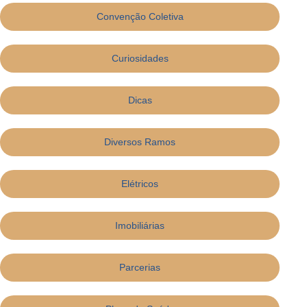
Convenção Coletiva
Curiosidades
Dicas
Diversos Ramos
Elétricos
Imobiliárias
Parcerias