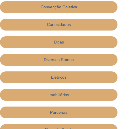
Convenção Coletiva
Curiosidades
Dicas
Diversos Ramos
Elétricos
Imobiliárias
Parcerias